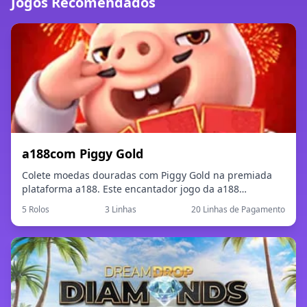
Jogos Recomendados
a188com Piggy Gold
Colete moedas douradas com Piggy Gold na premiada
plataforma a188. Este encantador jogo da a188
apresenta personagens fofos e mecânicas simples que
5 Rolos
3 Linhas
20 Linhas de Pagamento
atraem tanto novos jogadores quanto veteranos da
a188bet.