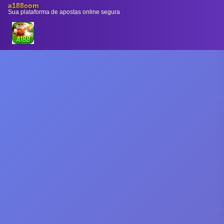
a188com
Sua plataforma de apostas online segura